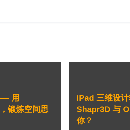
—— 用
iPad 三维设计
桌游，锻炼空间思
Shapr3D 与
你？