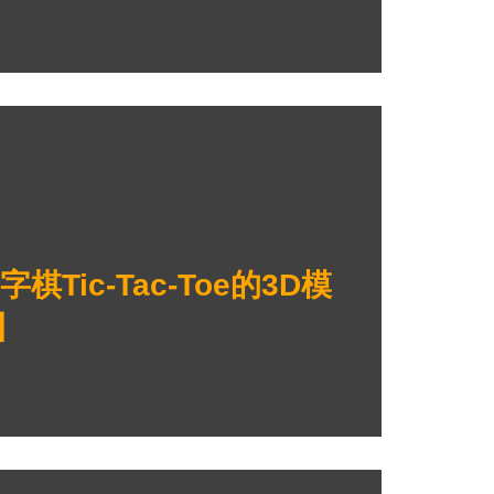
Tic-Tac-Toe的3D模
】